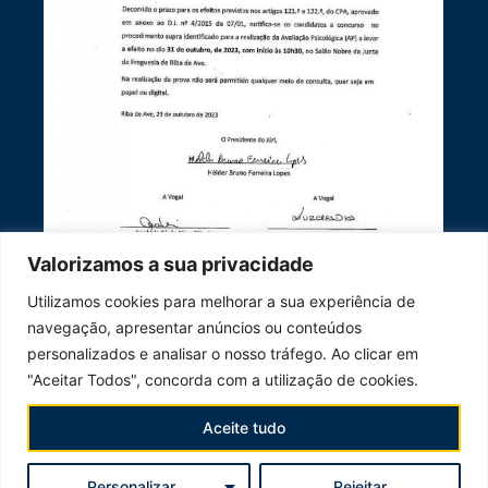
Valorizamos a sua privacidade
Utilizamos cookies para melhorar a sua experiência de
navegação, apresentar anúncios ou conteúdos
personalizados e analisar o nosso tráfego. Ao clicar em
Notificação Avaliação Psicológica
"Aceitar Todos", concorda com a utilização de cookies.
Outubro 24, 2023
Aceite tudo
© 2023 Junta de Freguesia de Riba de Ave |
several.pt
Personalizar
Rejeitar