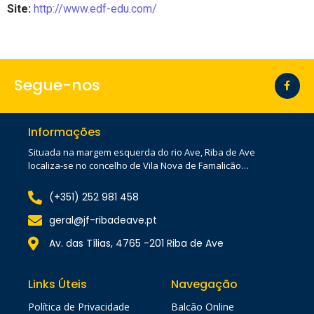
Site:
http://www.edf-edu.com/
Segue-nos
Informações
Situada na margem esquerda do rio Ave, Riba de Ave
localiza-se no concelho de Vila Nova de Famalicão…
(+351) 252 981 458
geral@jf-ribadeave.pt
Av. das Tílias, 4765 -201 Riba de Ave
Links Úteis
Navegação
Política de Privacidade
Balcão Online